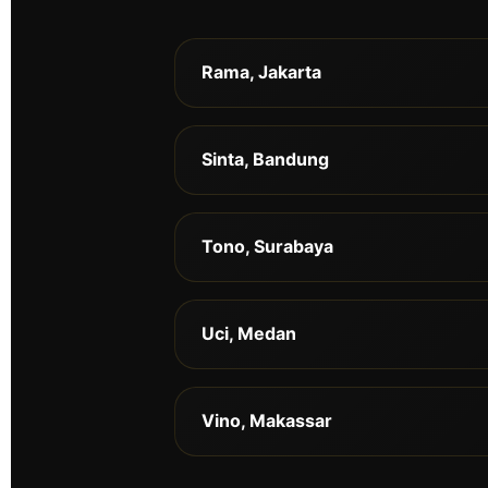
Rama, Jakarta
Paling males kalau pasaran mau tutup
update dan kenceng banget di HP. M
Sinta, Bandung
Sempat ragu pas pertama JP lumayan
wallet. Rekomended banget buat yang
Tono, Surabaya
Malam-malam jam 2 subuh bingung soa
sampai beres. Adminnya gak kaku, t
Uci, Medan
Dari SGP, HK, SDY sampai pasaran-pas
tepat waktu. Gak nyesel pindah l
Vino, Makassar
Udah keliling beberapa lapak sebela