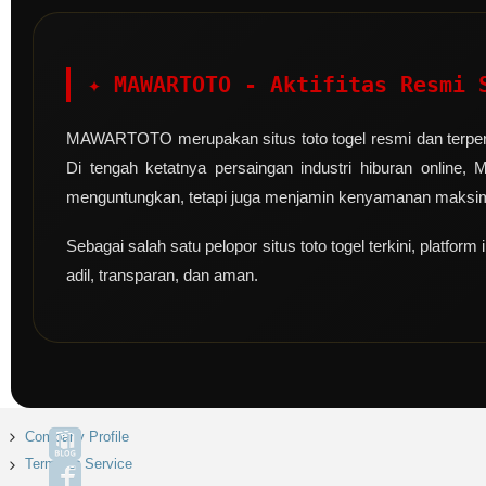
sama 4D tipis-tipis, resultnya selalu
✦ MAWARTOTO - Aktifitas Resmi 
MAWARTOTO merupakan situs toto togel resmi dan terperca
Di tengah ketatnya persaingan industri hiburan onlin
menguntungkan, tetapi juga menjamin kenyamanan maksim
Sebagai salah satu pelopor situs toto togel terkini, platf
adil, transparan, dan aman.
Company Profile
Terms of Service
Facebook